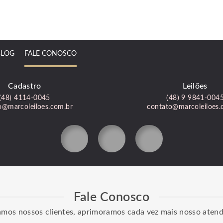
BLOG
FALE CONOSCO
Cadastro
Leilões
(48) 4114-0045
(48) 9 9841-004
o@marcoleiloes.com.br
contato@marcoleiloes.
Fale Conosco
amos nossos clientes, aprimoramos cada vez mais nosso aten