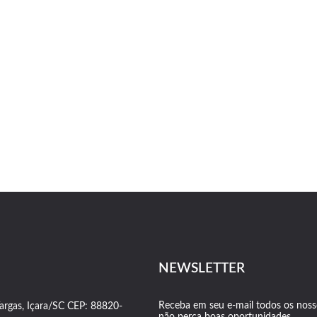
NEWSLETTER
Receba em seu e-mail todos os nosso
Vargas, Içara/SC CEP: 88820-