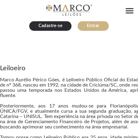
Cadastre-se
Entrar
Leiloeiro
Marco Aurélio Périco Góes, é Leiloeiro Público Oficial do Est
de nº 368, nasceu em 1992, na cidade de Criciúma/SC, onde resi
passou uma temporada nos Estados Unidos da América, aprim
fluente.
Posteriormente, aos 17 anos mudou-se para Florianópolis
ÚNICA/FGV, e atualmente cursa a sua segunda graduação, ago
Catarina – UNISUL. Tem experiência na área privada no Setor 
na área de Gerenciamento Financeiro de Projetos, além de ass
buscando aprimorar seu conhecimento na área empresarial.
Tomou posse como Leiloeiro Público aos 25 anos, idade mínima