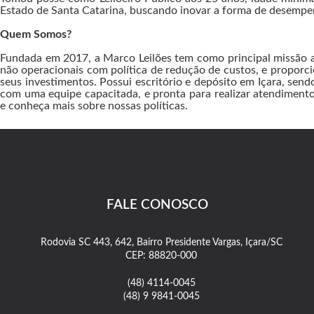
Estado de Santa Catarina, buscando inovar a forma de desempen
Quem Somos?
Fundada em 2017, a Marco Leilões tem como principal missão a
não operacionais com política de redução de custos, e proporc
seus investimentos. Possui escritório e depósito em Içara, se
com uma equipe capacitada, e pronta para realizar atendimento
e conheça mais sobre nossas políticas.
FALE CONOSCO
Rodovia SC 443, 642, Bairro Presidente Vargas, Içara/SC
CEP: 88820-000
(48) 4114-0045
(48) 9 9841-0045